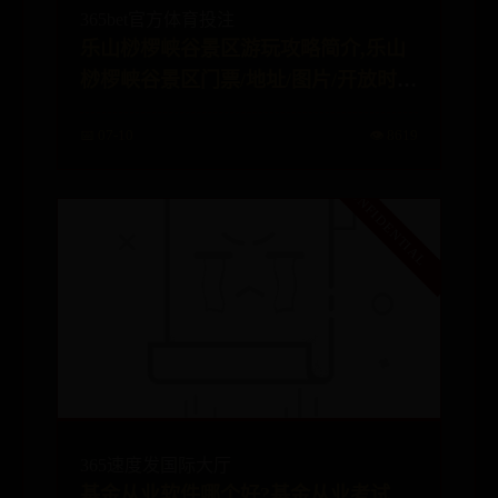
365bet官方体育投注
乐山桫椤峡谷景区游玩攻略简介,乐山
桫椤峡谷景区门票/地址/图片/开放时
间/照片/门票价格【携程攻略】
📅 07-10
👁️ 8619
365速度发国际大厅
基金从业软件哪个好?基金从业考试