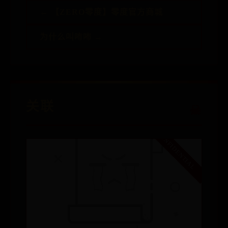
← 【ZERO零度】零度官方商城
为什么叫咘咘 →
关联