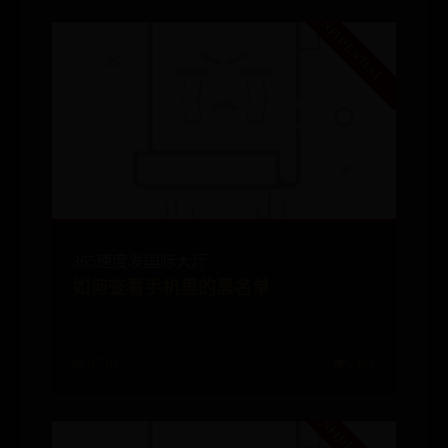
365速度发国际大厅
如何查看手机里的黑名单
📅 07-01
👁️ 2482