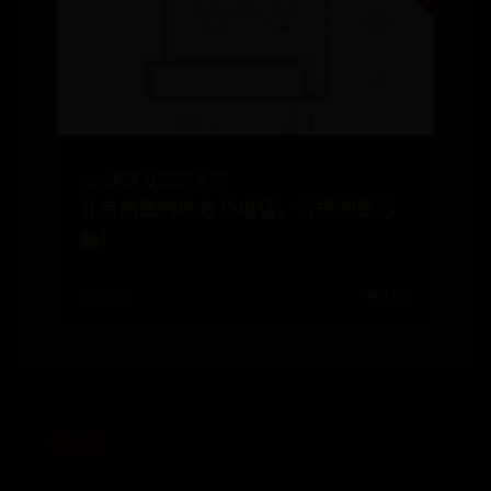
365速度发国际大厅
北京刻章的地方及电话，合规刻章必
备！
📅 06-30
👁️ 2408
链接