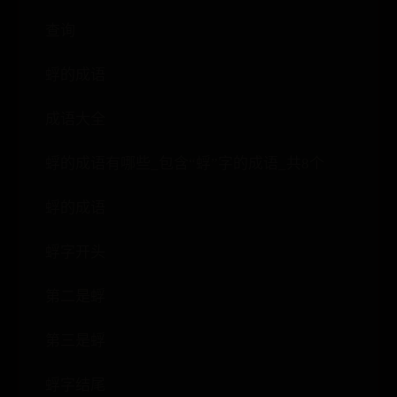
查询
蜉的成语
成语大全
蜉的成语有哪些_包含“蜉”字的成语_共8个
蜉的成语
蜉字开头
第二是蜉
第三是蜉
蜉字结尾