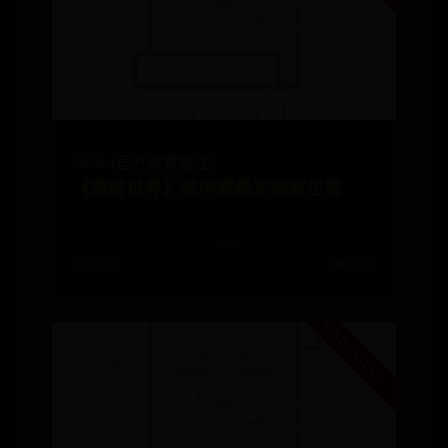
365bet官方体育投注
《魔兽世界》装甲魔暴龙抓取位置
📅 07-04
👁️ 2148