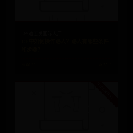
365速度发国际大厅
CF中如何操作踢人？踢人有哪些条件
和步骤？
📅 06-29
👁️ 7546