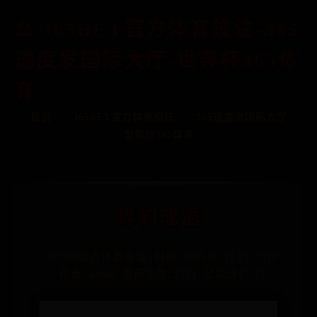
365BET官方体育投注-365
速度发国际大厅-世界杯365体
育
首页
365BET官方体育投注
365速度发国际大厅
世界杯365体育
蜉的成语
365bet官方体育投注
时间: 2025-07-11 21:37:19
作者: admin
查阅次数: 2173
公众评价: 71